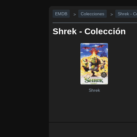
EMDB
Colecciones
Shrek - C
>
>
Shrek - Colección
Shrek