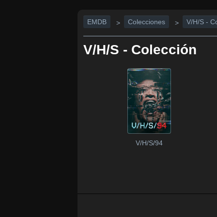
EMDB
Colecciones
V/H/S - C
>
>
V/H/S - Colección
V/H/S/94