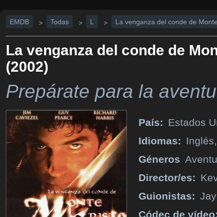
EMDB
Todas
L
La venganza del conde de Monte
>
>
>
La venganza del conde de Mon
(2002)
Prepárate para la avent
País:
Estados U
Idiomas:
Inglés
Géneros
Aventu
Director/es:
Kev
Guionistas:
Jay
Códec de vídeo