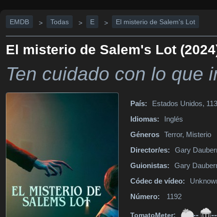
EMDB
Todas
E
El misterio de Salem's Lot
>
>
>
El misterio de Salem's Lot (2024
Ten cuidado con lo que in
País:
Estados Unidos, 113
Idiomas:
Inglés
Géneros
Terror, Misterio
Director/es:
Gary Daube
Guionistas:
Gary Dauber
Códec de vídeo:
Unknow
Número:
1192
--
--
TomatoMeter: