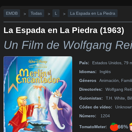
EMDB
Todas
L
La Espada en La Piedra
>
>
>
La Espada en La Piedra (1963)
Un Film de Wolfgang Re
País:
Estados Unidos, 79 m
Idiomas:
Inglés
Géneros
Animación, Famili
Director/es:
Wolfgang Rei
Guionistas:
T.H. White, Bil
Códec de vídeo:
Unknow
Número:
1204
66%
TomatoMeter: