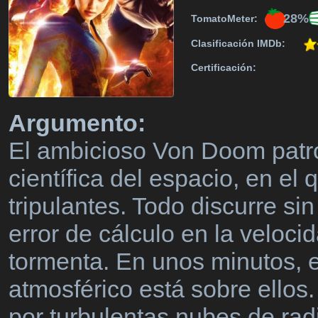
28%
TomatoMeter:
Clasificación IMDb:
Certificación:
Argumento:
El ambicioso Von Doom patro
científica del espacio, en el
tripulantes. Todo discurre si
error de cálculo en la veloci
tormenta. En unos minutos, 
atmosférico está sobre ellos.
por turbulentas nubes de ra