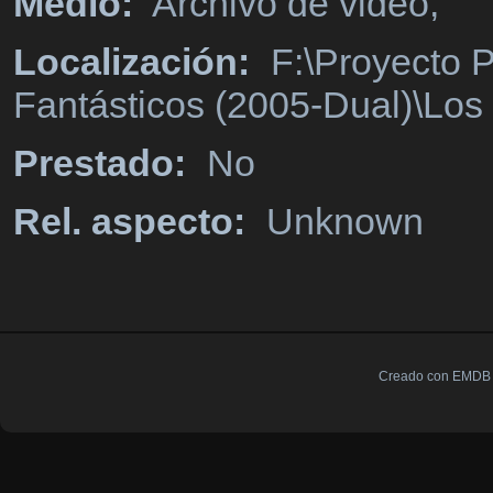
Medio:
Archivo de video,
Localización:
F:\Proyecto P
Fantásticos (2005-Dual)\Los
Prestado:
No
Rel. aspecto:
Unknown
Creado con EMDB V