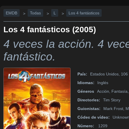
EMDB
Todas
L
Los 4 fantásticos
>
>
>
Los 4 fantásticos (2005)
4 veces la acción. 4 vec
fantástico.
País:
Estados Unidos, 106 
Idiomas:
Inglés
Géneros
Acción, Fantasía,
Director/es:
Tim Story
Guionistas:
Mark Frost, M
Códec de vídeo:
Unknow
Número:
1209