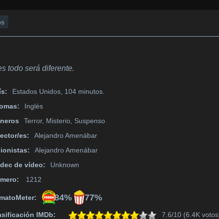
os
s todo será diferente.
ís:
Estados Unidos, 104 minutos.
iomas:
Inglés
neros
Terror, Misterio, Suspenso
rector/es:
Alejandro Amenábar
ionistas:
Alejandro Amenábar
dec de vídeo:
Unknown
mero:
1212
84%
77%
matoMeter:
asificación IMDb:
7.6/10 (6.4K votos