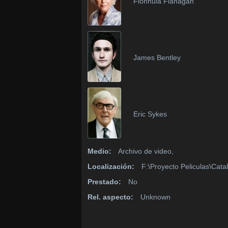
Fionnula Flanagan
James Bentley
Eric Sykes
Medio:
Archivo de video,
Localización:
F:\Proyecto Peliculas\Cata
Prestado:
No
Rel. aspecto:
Unknown