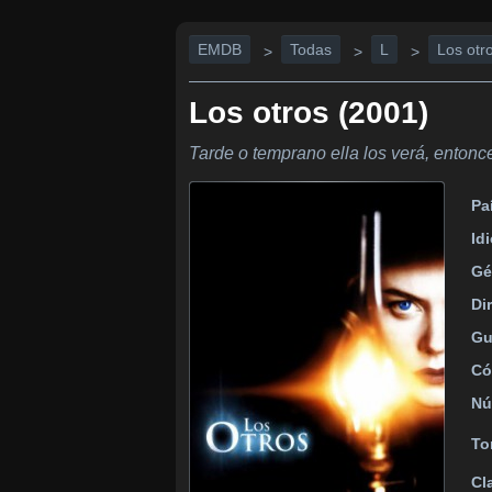
EMDB
Todas
L
Los otr
>
>
>
Los otros (2001)
Tarde o temprano ella los verá, entonce
Pa
Id
Gé
Di
Gu
Có
Nú
To
Cl