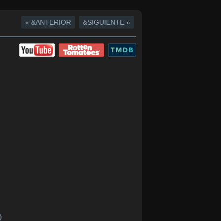
« &ANTERIOR
&SIGUIENTE »
)