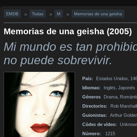
EMDB
Todas
M
Memorias de una geisha
>
>
>
Memorias de una geisha (2005)
Mi mundo es tan prohibid
no puede sobrevivir.
País:
Estados Unidos, 146
Idiomas:
Inglés, Japonés
Géneros
Drama, Romántic
Director/es:
Rob Marshall
Guionistas:
Arthur Golde
Códec de vídeo:
Unknow
Número:
1215