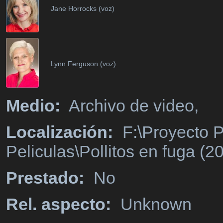
Jane Horrocks (voz)
Lynn Ferguson (voz)
Medio:
Archivo de video,
Localización:
F:\Proyecto P
Peliculas\Pollitos en fuga (2
Prestado:
No
Rel. aspecto:
Unknown