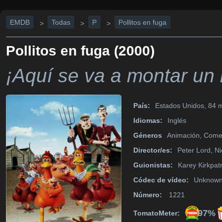
EMDB
Todas
P
Pollitos en fuga
>
>
>
Pollitos en fuga (2000)
¡Aquí se va a montar un 
País:
Estados Unidos, 84 m
Idiomas:
Inglés
Géneros
Animación, Comed
Director/es:
Peter Lord, Ni
Guionistas:
Karey Kirkpatr
Códec de vídeo:
Unknow
Número:
1221
97%
TomatoMeter: