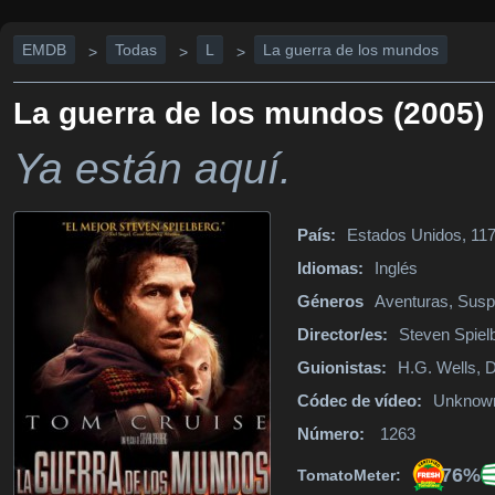
EMDB
Todas
L
La guerra de los mundos
>
>
>
La guerra de los mundos (2005)
Ya están aquí.
País:
Estados Unidos, 117
Idiomas:
Inglés
Géneros
Aventuras, Susp
Director/es:
Steven Spiel
Guionistas:
H.G. Wells, 
Códec de vídeo:
Unknow
Número:
1263
76%
TomatoMeter: