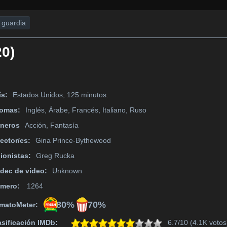
a guardia
20)
ís:
Estados Unidos, 125 minutos.
iomas:
Inglés, Árabe, Francés, Italiano, Ruso
neros
Acción, Fantasía
rector/es:
Gina Prince-Bythewood
ionistas:
Greg Rucka
dec de vídeo:
Unknown
mero:
1264
80%
70%
matoMeter:
asificación IMDb:
6.7/10 (4.1K votos