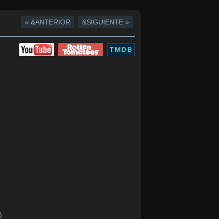
« &ANTERIOR
&SIGUIENTE »
)