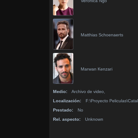
Veronica Ngo
Matthias Schoenaerts
Marwan Kenzari
Medio:
Archivo de video,
Localización:
F:\Proyecto Peliculas\Catal
Prestado:
No
Rel. aspecto:
Unknown