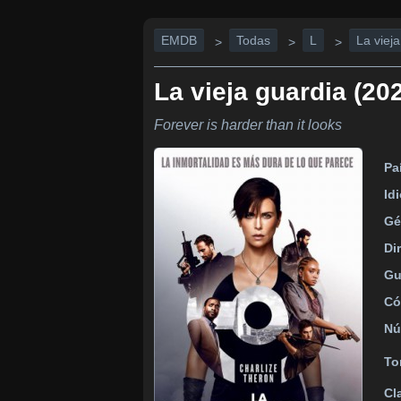
EMDB
Todas
L
La viej
>
>
>
La vieja guardia (20
Forever is harder than it looks
Pa
Id
Gé
Di
Gu
Có
Nú
To
Cl