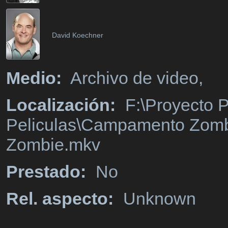
David Koechner
Medio:
Archivo de video,
Localización:
F:\Proyecto P
Peliculas\Campamento Zom
Zombie.mkv
Prestado:
No
Rel. aspecto:
Unknown