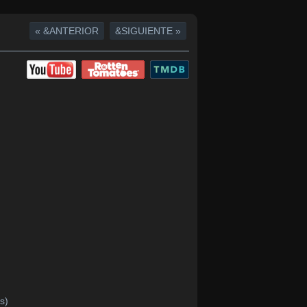
« &ANTERIOR
&SIGUIENTE »
s)