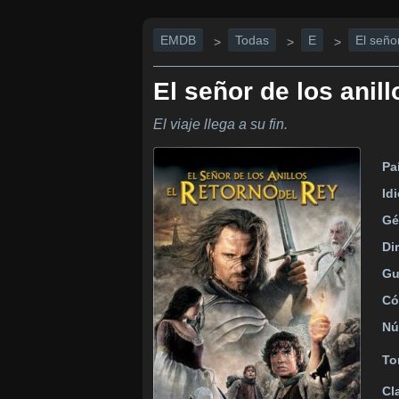
EMDB
Todas
E
El señor
>
>
>
El señor de los anill
El viaje llega a su fin.
Pa
Id
Gé
Di
Gu
Có
Nú
To
Cl