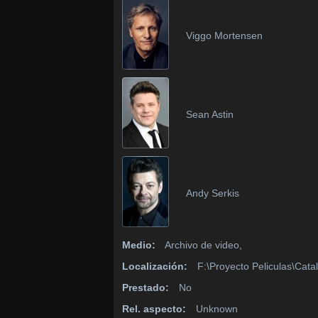
Viggo Mortensen
Sean Astin
Andy Serkis
Medio:
Archivo de video,
Localización:
F:\Proyecto Peliculas\Catalo
Prestado:
No
Rel. aspecto:
Unknown