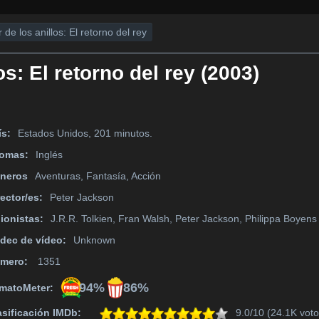
 de los anillos: El retorno del rey
os: El retorno del rey (2003)
ís:
Estados Unidos, 201 minutos.
iomas:
Inglés
neros
Aventuras, Fantasía, Acción
rector/es:
Peter Jackson
ionistas:
J.R.R. Tolkien, Fran Walsh, Peter Jackson, Philippa Boyens
dec de vídeo:
Unknown
mero:
1351
94%
86%
matoMeter:
asificación IMDb:
9.0/10 (24.1K voto