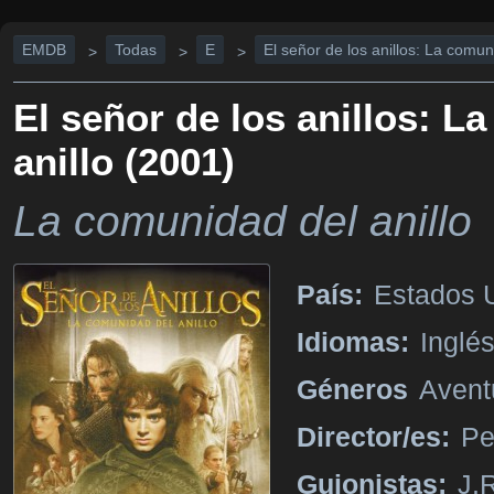
EMDB
Todas
E
El señor de los anillos: La comun
>
>
>
El señor de los anillos: L
anillo (2001)
La comunidad del anillo
País:
Estados U
Idiomas:
Inglé
Géneros
Avent
Director/es:
Pe
Guionistas:
J.