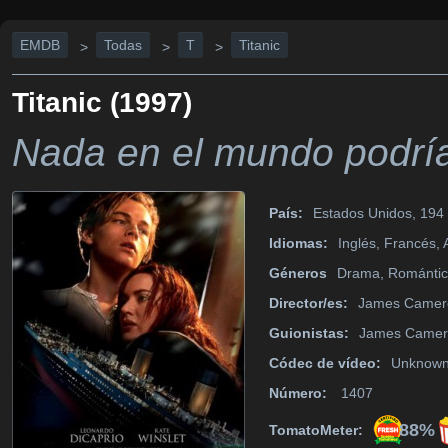
EMDB
Todas
T
Titanic
>
>
>
Titanic (1997)
Nada en el mundo podría
País:
Estados Unidos, 194 
Idiomas:
Inglés, Francés, 
Géneros
Drama, Románti
Director/es:
James Camer
Guionistas:
James Camer
Códec de vídeo:
Unknow
Número:
1407
88%
TomatoMeter: