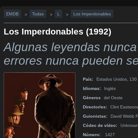
EMDB
Todas
L
Los Imperdonables
>
>
>
Los Imperdonables (1992)
Algunas leyendas nunca 
errores nunca pueden s
País:
Estados Unidos, 130 
Idiomas:
Inglés
Géneros
del Oeste
Director/es:
Clint Eastwoo
Guionistas:
David Webb P
Códec de vídeo:
Unknow
Número:
1427