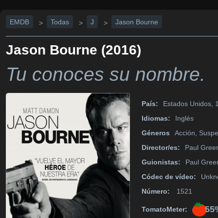
EMDB
Todas
J
Jason Bourne
>
>
>
Jason Bourne (2016)
Tu conoces su nombre.
País:
Estados Unidos, 
Idiomas:
Inglés
Géneros
Acción, Susp
Director/es:
Paul Gree
Guionistas:
Paul Gree
Códec de vídeo:
Unkn
Número:
1521
55
TomatoMeter: