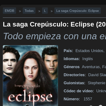
EMDB
Todas
L
La saga Crepúsculo: Eclipse
>
>
>
La saga Crepúsculo: Eclipse (20
Todo empieza con una e
País:
Estados Unidos, 
Idiomas:
Inglés
Géneros
Aventuras, F
Director/es:
David Sla
Guionistas:
Stephenie
Códec de vídeo:
Unkn
Número:
1557