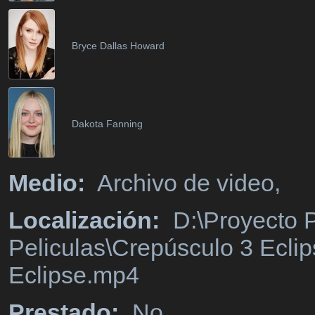
Bryce Dallas Howard
Dakota Fanning
Medio:
Archivo de video,
Localización:
D:\Proyecto P
Peliculas\Crepúsculo 3 Ecli
Eclipse.mp4
Prestado:
No