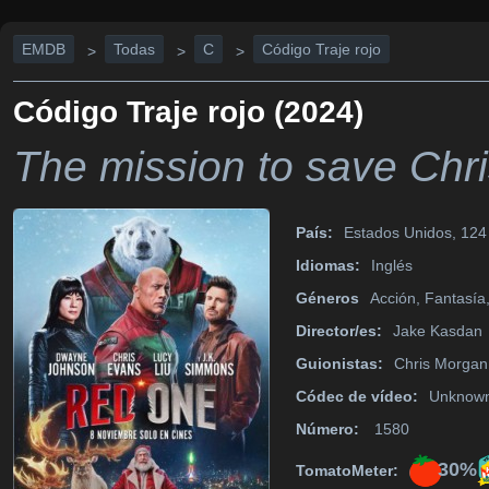
EMDB
Todas
C
Código Traje rojo
>
>
>
Código Traje rojo (2024)
The mission to save Chri
País:
Estados Unidos, 124
Idiomas:
Inglés
Géneros
Acción, Fantasí
Director/es:
Jake Kasdan
Guionistas:
Chris Morgan
Códec de vídeo:
Unknow
Número:
1580
30%
TomatoMeter: