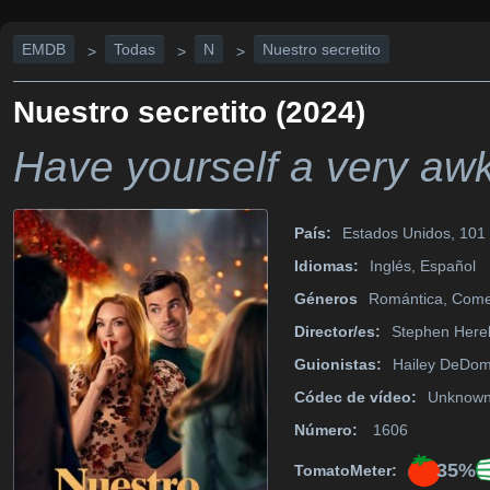
EMDB
Todas
N
Nuestro secretito
>
>
>
Nuestro secretito (2024)
Have yourself a very aw
País:
Estados Unidos, 101 
Idiomas:
Inglés, Español
Géneros
Romántica, Come
Director/es:
Stephen Here
Guionistas:
Hailey DeDomi
Códec de vídeo:
Unknow
Número:
1606
35%
TomatoMeter: