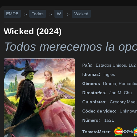
EMDB
Todas
W
Wicked
>
>
>
Wicked (2024)
Todos merecemos la opor
País:
Estados Unidos, 162 
Idiomas:
Inglés
Géneros
Drama, Romántic
Director/es:
Jon M. Chu
Guionistas:
Gregory Magu
Códec de vídeo:
Unknow
Número:
1621
88%
TomatoMeter: