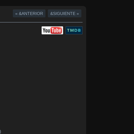
« &ANTERIOR
&SIGUIENTE »
)