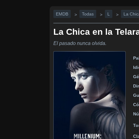
EMDB
Todas
L
La Chic
>
>
>
La Chica en la Telar
El pasado nunca olvida.
Pa
Id
Gé
Di
Gu
Có
Nú
To
Cl