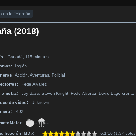
a en la Telaraña
aña (2018)
ís:
Canadá, 115 minutos.
iomas:
Inglés
neros
Acción, Aventuras, Policial
rector/es:
Fede Álvarez
ionistas:
Jay Basu, Steven Knight, Fede Álvarez, David Lagercrantz
dec de vídeo:
Unknown
mero:
402
--
--
matoMeter:
asificación IMDb:
6.1/10 (1.3K votos