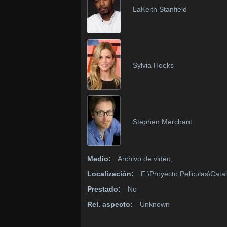
LaKeith Stanfield
Sylvia Hoeks
Stephen Merchant
Medio:
Archivo de video,
Localización:
F:\Proyecto Peliculas\Cata
Prestado:
No
Rel. aspecto:
Unknown